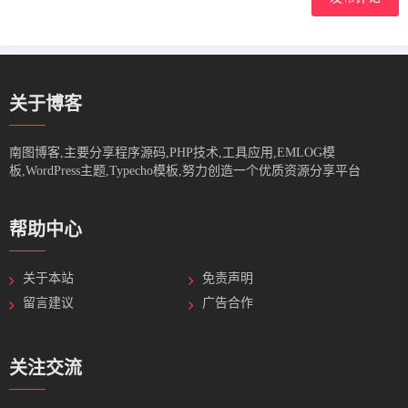
关于博客
南图博客,主要分享程序源码,PHP技术,工具应用,EMLOG模
板,WordPress主题,Typecho模板,努力创造一个优质资源分享平台
帮助中心
关于本站
免责声明
留言建议
广告合作
关注交流