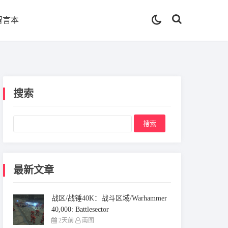
留言本
搜索
最新文章
战区/战锤40K：战斗区域/Warhammer
40,000: Battlesector
2天前
南图