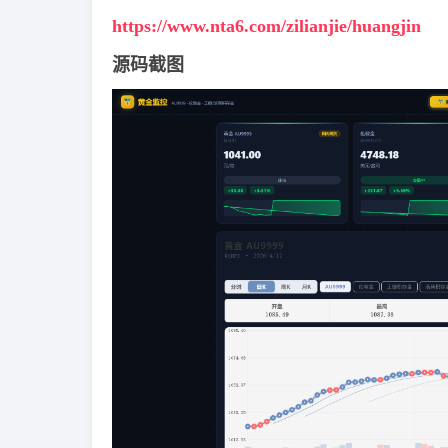
https://www.nta6.com/zilianjie/huangjin
源码截图