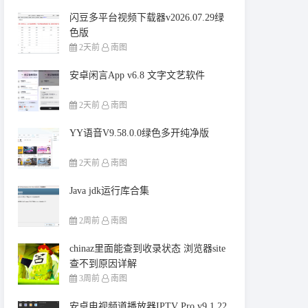
闪豆多平台视频下载器v2026.07.29绿
色版
2天前
南图
安卓闲言App v6.8 文字文艺软件
2天前
南图
YY语音V9.58.0.0绿色多开纯净版
2天前
南图
Java jdk运行库合集
2周前
南图
chinaz里面能查到收录状态 浏览器site
查不到原因详解
3周前
南图
安卓电视频道播放器IPTV Pro v9.1.22