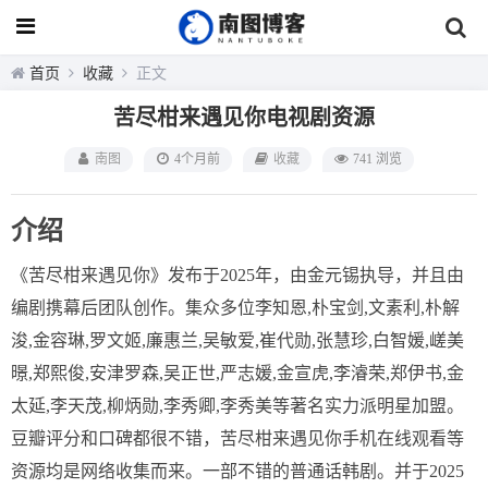
首页
收藏
正文
苦尽柑来遇见你电视剧资源
南图
4个月前
收藏
741 浏览
介绍
《苦尽柑来遇见你》发布于2025年，由金元锡执导，并且由
编剧携幕后团队创作。集众多位李知恩,朴宝剑,文素利,朴解
浚,金容琳,罗文姬,廉惠兰,吴敏爱,崔代勋,张慧珍,白智媛,嵯美
暻,郑熙俊,安津罗森,吴正世,严志媛,金宣虎,李濬荣,郑伊书,金
太延,李天茂,柳炳勋,李秀卿,李秀美等著名实力派明星加盟。
豆瓣评分和口碑都很不错，苦尽柑来遇见你手机在线观看等
资源均是网络收集而来。一部不错的普通话韩剧。并于2025