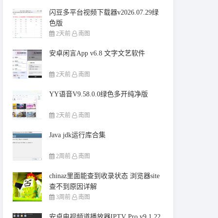
闪豆多平台视频下载器v2026.07.29绿
色版
2天前
南图
安卓闲言App v6.8 文字文艺软件
2天前
南图
YY语音V9.58.0.0绿色多开纯净版
2天前
南图
Java jdk运行库合集
2周前
南图
chinaz里面能查到收录状态 浏览器site
查不到原因详解
3周前
南图
安卓电视频道播放器IPTV Pro v9.1.22