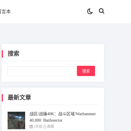
留言本
搜索
最新文章
战区/战锤40K：战斗区域/Warhammer
40,000: Battlesector
2天前
南图