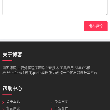
发布评论
关于博客
南图博客,主要分享程序源码,PHP技术,工具应用,EMLOG模
板,WordPress主题,Typecho模板,努力创造一个优质资源分享平台
帮助中心
关于本站
免责声明
留言建议
广告合作