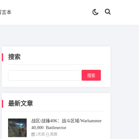
留言本
搜索
最新文章
战区/战锤40K：战斗区域/Warhammer
40,000: Battlesector
2天前
南图