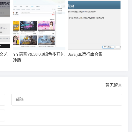
字文艺
YY语音V9.58.0.0绿色多开纯
Java jdk运行库合集
净版
暂无留言