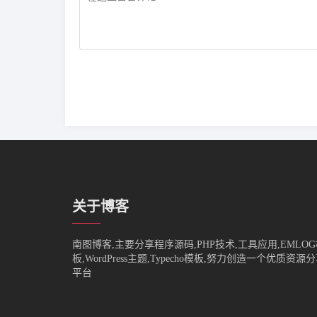
关于博客
南图博客,主要分享程序源码,PHP技术,工具应用,EMLO
板,WordPress主题,Typecho模板,努力创造一个优质资源
平台