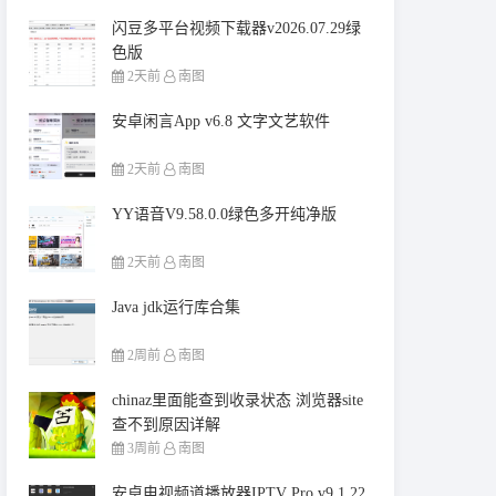
闪豆多平台视频下载器v2026.07.29绿
色版
2天前
南图
安卓闲言App v6.8 文字文艺软件
2天前
南图
YY语音V9.58.0.0绿色多开纯净版
2天前
南图
Java jdk运行库合集
2周前
南图
chinaz里面能查到收录状态 浏览器site
查不到原因详解
3周前
南图
安卓电视频道播放器IPTV Pro v9.1.22