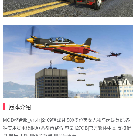
版本介绍
MOD整合版_v1.41|2169辆载具.500多位美女人物与超级英雄.各
种实用脚本模组.罪恶都市整合|容量127GB|官方繁体中文|支持键
盘.鼠标.手柄|赠通关存档|赠音乐原声