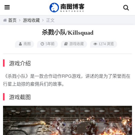
首页
游戏收藏
正文
杀戮小队/Killsquad
南图
5年前
游戏收藏
1274 浏览
游戏介绍
《杀戮小队》是一款合作动作RPG游戏，讲述的是为了荣誉而在
行星上劫掠的雇佣兵们的故事。
游戏截图