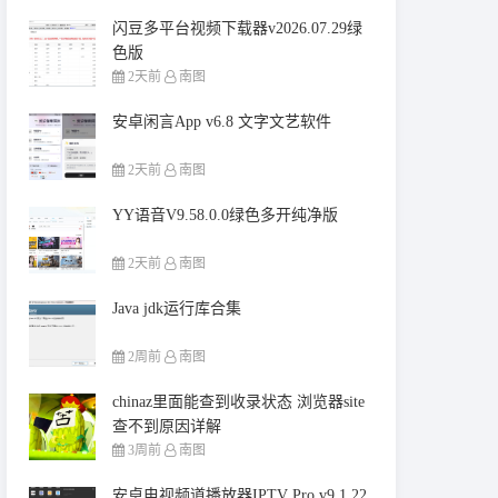
闪豆多平台视频下载器v2026.07.29绿
色版
2天前
南图
安卓闲言App v6.8 文字文艺软件
2天前
南图
YY语音V9.58.0.0绿色多开纯净版
2天前
南图
Java jdk运行库合集
2周前
南图
chinaz里面能查到收录状态 浏览器site
查不到原因详解
3周前
南图
安卓电视频道播放器IPTV Pro v9.1.22