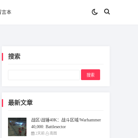
留言本
搜索
最新文章
战区/战锤40K：战斗区域/Warhammer
40,000: Battlesector
2天前
南图