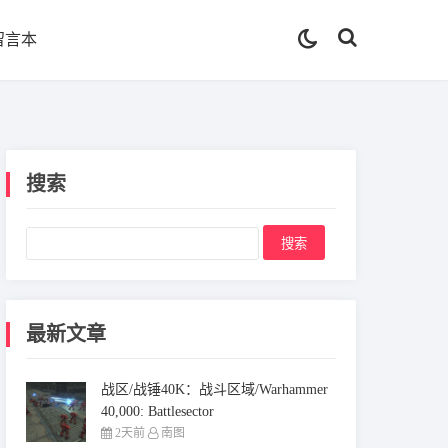
留言本
搜索
最新文章
战区/战锤40K：战斗区域/Warhammer
40,000: Battlesector
2天前
南图