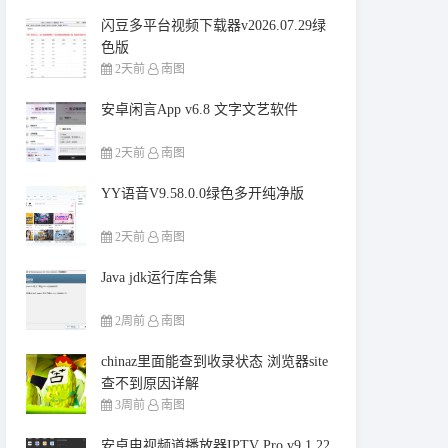
闪豆多平台视频下载器v2026.07.29绿
色版
2天前
南图
安卓闲言App v6.8 文字文艺软件
2天前
南图
YY语音V9.58.0.0绿色多开纯净版
2天前
南图
Java jdk运行库合集
2周前
南图
chinaz里面能查到收录状态 浏览器site
查不到原因详解
3周前
南图
安卓电视频道播放器IPTV Pro v9.1.22