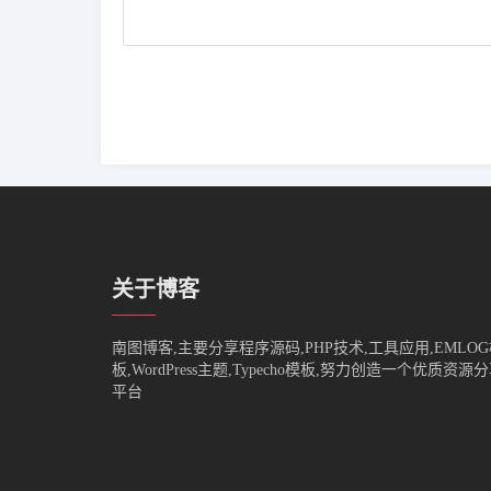
关于博客
南图博客,主要分享程序源码,PHP技术,工具应用,EMLO
板,WordPress主题,Typecho模板,努力创造一个优质资源
平台