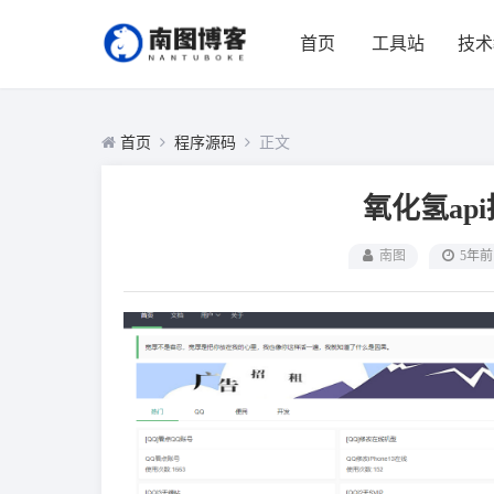
首页
工具站
技术
首页
程序源码
正文
氧化氢api
南图
5年前