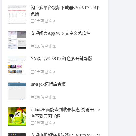
闪豆多平台视频下载器v2026.07.29绿
色版
2天前
南图
安卓闲言App v6.8 文字文艺软件
2天前
南图
YY语音V9.58.0.0绿色多开纯净版
2天前
南图
Java jdk运行库合集
2周前
南图
chinaz里面能查到收录状态 浏览器site
查不到原因详解
2周前
南图
安卓电视频道播放器IPTV Pro v9.1.22