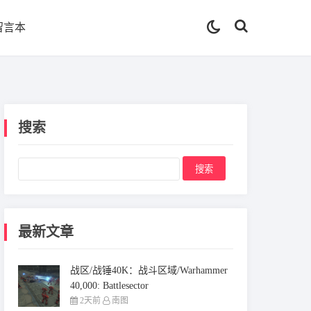
留言本
搜索
最新文章
战区/战锤40K：战斗区域/Warhammer
40,000: Battlesector
2天前
南图