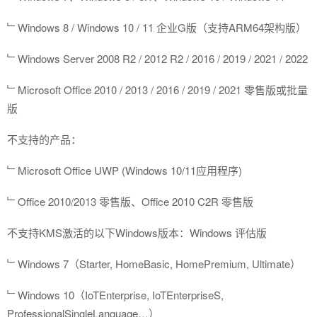
﹂Windows 8 / Windows 10 / 11 企业G版（支持ARM64架构版）
﹂Windows Server 2008 R2 / 2012 R2 / 2016 / 2019 / 2021 / 2022
﹂Microsoft Office 2010 / 2013 / 2016 / 2019 / 2021 零售版或批量
版
不支持的产品：
﹂Microsoft Office UWP (Windows 10/11应用程序)
﹂Office 2010/2013 零售版、Office 2010 C2R 零售版
不支持KMS激活的以下Windows版本：Windows 评估版
﹂Windows 7（Starter, HomeBasic, HomePremium, Ultimate）
﹂Windows 10（IoTEnterprise, IoTEnterpriseS,
ProfessionalSingleLanguage…）