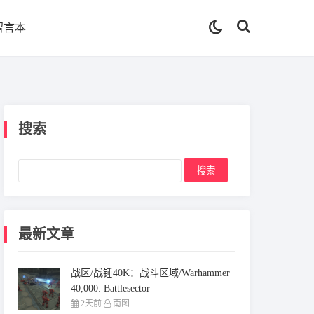
留言本
搜索
最新文章
战区/战锤40K：战斗区域/Warhammer
40,000: Battlesector
2天前
南图