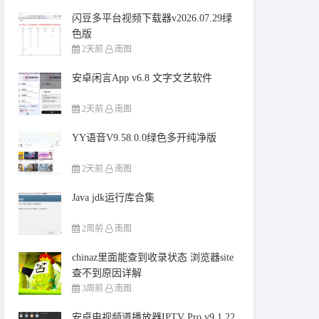
闪豆多平台视频下载器v2026.07.29绿
色版
2天前
南图
安卓闲言App v6.8 文字文艺软件
2天前
南图
YY语音V9.58.0.0绿色多开纯净版
2天前
南图
Java jdk运行库合集
2周前
南图
chinaz里面能查到收录状态 浏览器site
查不到原因详解
3周前
南图
安卓电视频道播放器IPTV Pro v9.1.22