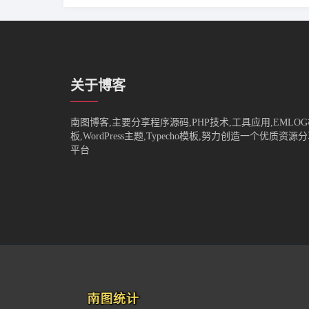
关于博客
南图博客,主要分享程序源码,PHP技术,工具应用,EMLO
板,WordPress主题,Typecho模板,努力创造一个优质资源
平台