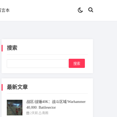
留言本
搜索
最新文章
战区/战锤40K：战斗区域/Warhammer
40,000: Battlesector
2天前
南图