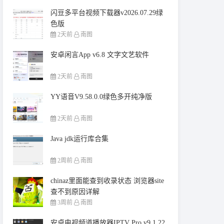
闪豆多平台视频下载器v2026.07.29绿
色版
2天前
南图
安卓闲言App v6.8 文字文艺软件
2天前
南图
YY语音V9.58.0.0绿色多开纯净版
2天前
南图
Java jdk运行库合集
2周前
南图
chinaz里面能查到收录状态 浏览器site
查不到原因详解
3周前
南图
安卓电视频道播放器IPTV Pro v9.1.22