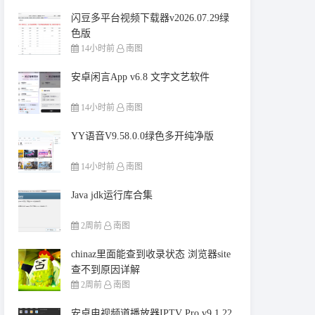
闪豆多平台视频下载器v2026.07.29绿
色版
14小时前
南图
安卓闲言App v6.8 文字文艺软件
14小时前
南图
YY语音V9.58.0.0绿色多开纯净版
14小时前
南图
Java jdk运行库合集
2周前
南图
chinaz里面能查到收录状态 浏览器site
查不到原因详解
2周前
南图
安卓电视频道播放器IPTV Pro v9.1.22