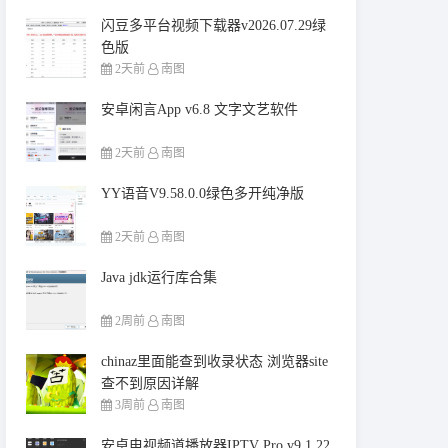
闪豆多平台视频下载器v2026.07.29绿
色版
2天前
南图
安卓闲言App v6.8 文字文艺软件
2天前
南图
YY语音V9.58.0.0绿色多开纯净版
2天前
南图
Java jdk运行库合集
2周前
南图
chinaz里面能查到收录状态 浏览器site
查不到原因详解
3周前
南图
安卓电视频道播放器IPTV Pro v9.1.22