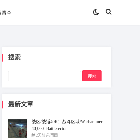
留言本
搜索
最新文章
战区/战锤40K：战斗区域/Warhammer
40,000: Battlesector
2天前
南图