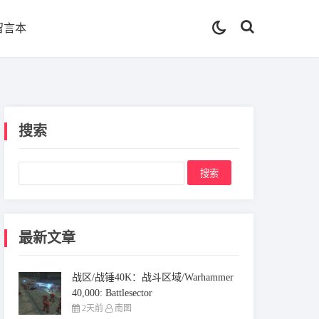
留言本
搜索
最新文章
战区/战锤40K：战斗区域/Warhammer
40,000: Battlesector
2天前
南图