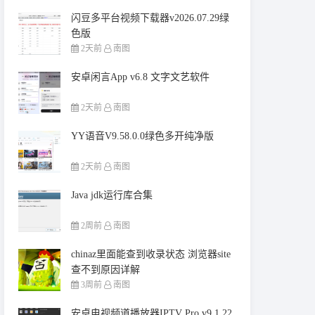
闪豆多平台视频下载器v2026.07.29绿
色版
2天前
南图
安卓闲言App v6.8 文字文艺软件
2天前
南图
YY语音V9.58.0.0绿色多开纯净版
2天前
南图
Java jdk运行库合集
2周前
南图
chinaz里面能查到收录状态 浏览器site
查不到原因详解
3周前
南图
安卓电视频道播放器IPTV Pro v9.1.22