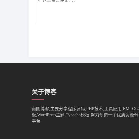
关于博客
南图博客,主要分享程序源码,PHP技术,工具应用,EMLO
板,WordPress主题,Typecho模板,努力创造一个优质资源
平台