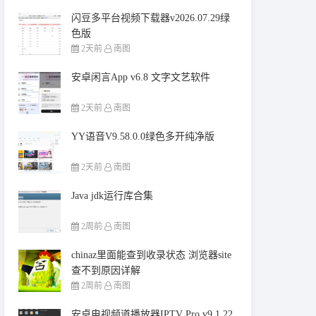
闪豆多平台视频下载器v2026.07.29绿
色版
2天前
南图
安卓闲言App v6.8 文字文艺软件
2天前
南图
YY语音V9.58.0.0绿色多开纯净版
2天前
南图
Java jdk运行库合集
2周前
南图
chinaz里面能查到收录状态 浏览器site
查不到原因详解
2周前
南图
安卓电视频道播放器IPTV Pro v9.1.22