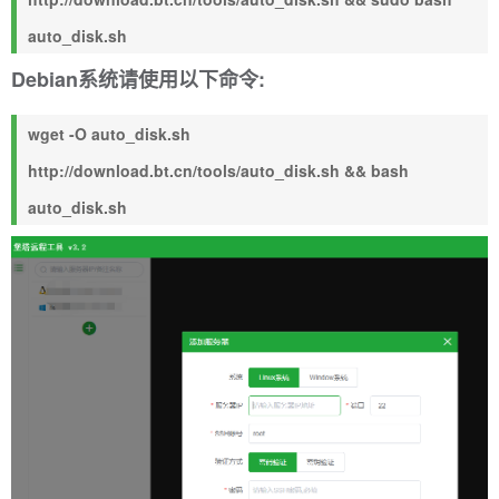
auto_disk.sh
Debian系统请使用以下命令:
wget -O auto_disk.sh
http://download.bt.cn/tools/auto_disk.sh && bash
auto_disk.sh