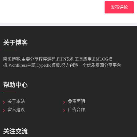
发布评论
关于博客
南图博客,主要分享程序源码,PHP技术,工具应用,EMLOG模
板,WordPress主题,Typecho模板,努力创造一个优质资源分享平台
帮助中心
关于本站
免责声明
留言建议
广告合作
关注交流